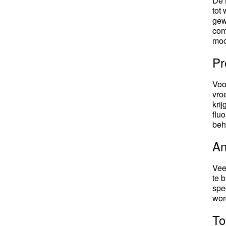
De
tot
gew
com
moo
Pr
Voo
vro
kri
flu
beh
An
Vee
te 
spe
wor
To