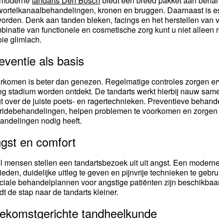
 moderne
tandarts Den Bosch
biedt een breed pakket aan behand
 wortelkanaalbehandelingen, kronen en bruggen. Daarnaast is e
orden. Denk aan tanden bleken, facings en het herstellen van 
binatie van functionele en cosmetische zorg kunt u niet alleen
ie glimlach.
eventie als basis
rkomen is beter dan genezen. Regelmatige controles zorgen erv
eg stadium worden ontdekt. De tandarts werkt hierbij nauw sam
jgt over de juiste poets- en ragertechnieken. Preventieve behande
oridebehandelingen, helpen problemen te voorkomen en zorgen e
andelingen nodig heeft.
gst en comfort
l mensen stellen een tandartsbezoek uit uit angst. Een moderne 
bieden, duidelijke uitleg te geven en pijnvrije technieken te geb
ciale behandelplannen voor angstige patiënten zijn beschikbaar
dt de stap naar de tandarts kleiner.
ekomstgerichte tandheelkunde