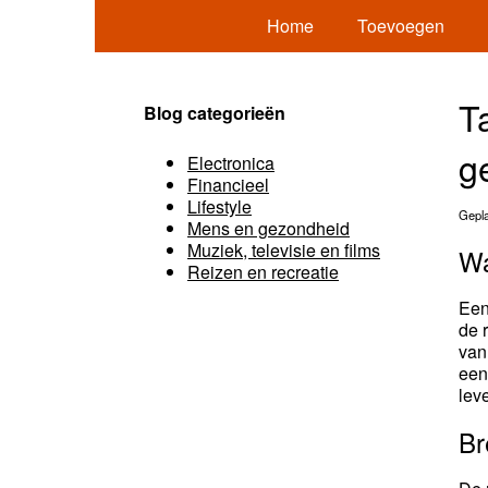
Home
Toevoegen
T
Blog categorieën
g
Electronica
Financieel
Lifestyle
Gepla
Mens en gezondheid
Muziek, televisie en films
Wa
Reizen en recreatie
Ee
de 
van
een
leve
Br