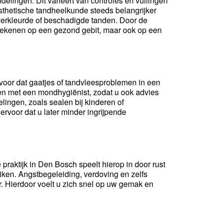
elingen. Dit varieert van controles en vullingen
sthetische tandheelkunde steeds belangrijker
verkleurde of beschadigde tanden. Door de
 rekenen op een gezond gebit, maar ook op een
oor dat gaatjes of tandvleesproblemen in een
en met een mondhygiënist, zodat u ook advies
lingen, zoals sealen bij kinderen of
rvoor dat u later minder ingrijpende
praktijk in Den Bosch speelt hierop in door rust
ruiken. Angstbegeleiding, verdoving en zelfs
. Hierdoor voelt u zich snel op uw gemak en