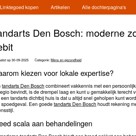
Linktegoed kopen
Artikelen
Alle dochterpagina's
andarts Den Bosch: moderne z
ebit
atst op 30-09-2025
Categorie:
Mens en gezondheid
arom kiezen voor lokale expertise?
n
tandarts Den Bosch
combineert vakkennis met een persoonlijke
regio bevindt, is de drempel laag en kunt u gemakkelijk terecht 
 een tandarts dichtbij huis is dat u altijd snel geholpen kunt wor
 spoedgeval. Een goede
tandarts Den Bosch
houdt rekening met
nsstijl.
eed scala aan behandelingen