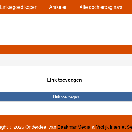
Linktegoed kopen
Artikelen
Alle dochterpagina's
Link toevoegen
Link toevoegen
ight © 2026 Onderdeel van
BaakmanMedia
&
Vrolijk Internet S